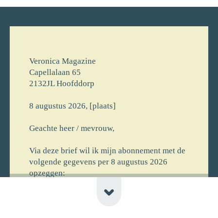
Veronica Magazine
Capellalaan 65
2132JL Hoofddorp
8 augustus 2026, [plaats]
Geachte heer / mevrouw,
Via deze brief wil ik mijn abonnement met de
volgende gegevens per 8 augustus 2026
opzeggen:
[voornaam] [achternaam]
[straat] [huisnr]
[postcode] [plaats] [newline-telnr]