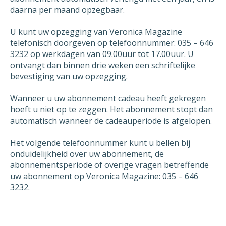
schriftelijke bevestiging die u mij stuurt van
daarna per maand opzegbaar.
de opzegging zou ik in dat geval graag
melding willen van deze vroegst mogelijke
U kunt uw opzegging van Veronica Magazine
datum is waarop mijn abonnement beëindigd
telefonisch doorgeven op telefoonnummer: 035 – 646
wordt.
3232 op werkdagen van 09.00uur tot 17.00uur. U
ontvangt dan binnen drie weken een schriftelijke
bevestiging van uw opzegging.
Met vriendelijke groet,
Wanneer u uw abonnement cadeau heeft gekregen
[geslacht] [voornaam] [achternaam]
hoeft u niet op te zeggen. Het abonnement stopt dan
automatisch wanneer de cadeauperiode is afgelopen.
Het volgende telefoonnummer kunt u bellen bij
onduidelijkheid over uw abonnement, de
abonnementsperiode of overige vragen betreffende
uw abonnement op Veronica Magazine: 035 – 646
3232.