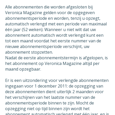
[opmerking]
Alle abonnementen die worden afgesloten bij
Veronica Magazine gelden voor de opgegeven
De incassomachtiging ten laste van mijn
abonnementsperiode en worden, tenzij u opzegt,
automatisch verlengd met een periode van maximaal
rekeningnummer die ik aan u verstrekt heb bij
één jaar (52 weken). Wanneer u niet wilt dat uw
ingang van het abonnement wil ik
abonnement automatisch wordt verlengd kunt een
logischerwijs ook per 8 augustus 2026 laten
tot een maand voordat het eerste nummer van de
vervallen.
nieuwe abonnementsperiode verschijnt, uw
abonnement stopzetten.
Ik ontvang graag een schriftelijke bevestiging
Nadat de eerste abonnementstermijn is afgelopen, is
van de opzegging van mijn abonnement. U
het abonnement op Veronica Magazine altijd per
kunt deze opzegging versturen naar [email] of
maand opzegbaar.
per post.
Er is een uitzondering voor verlengde abonnementen
Indien mijn contract niet per 8 augustus 2026
ingegaan voor 1 december 2011: de opzegging van
opgezegd kan worden omdat dit niet volgens
deze abonnementen dient uiterlijk 2 maanden voor
mijn contract mogelijk is, dan wil ik graag de
het verschijnen van het laatste nummer van de
vroegst mogelijke datum waarop mijn
abonnementsperiode binnen te zijn. Mocht de
abonnement wel beëindigd kan worden als
opzegging niet op tijd binnen zijn wordt het
datum van opzegging opgeven. In de
abonnement automatisch verlengd met één jaar, en is