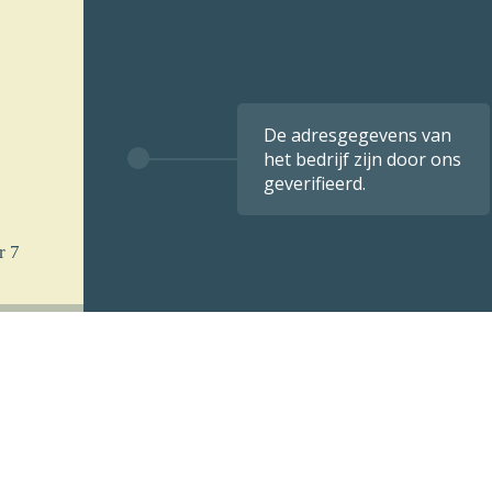
De adresgegevens van
het bedrijf zijn door ons
geverifieerd.
r 7
 u
k per