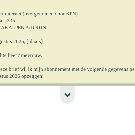
ort internet (overgenomen door KPN)
bus 235
 AE ALPEN A/D RIJN
ustus 2026, [plaats]
hte heer / mevrouw,
deze brief wil ik mijn abonnement met de volgende gegevens pe
stus 2026 opzeggen:
rnaam] [achternaam]
at] [huisnr]
code] [plaats] [newline-telnr]
erking]
ncassomachtiging ten laste van mijn rekeningnummer die ik aan
rekt heb bij ingang van het abonnement wil ik logischerwijs oo