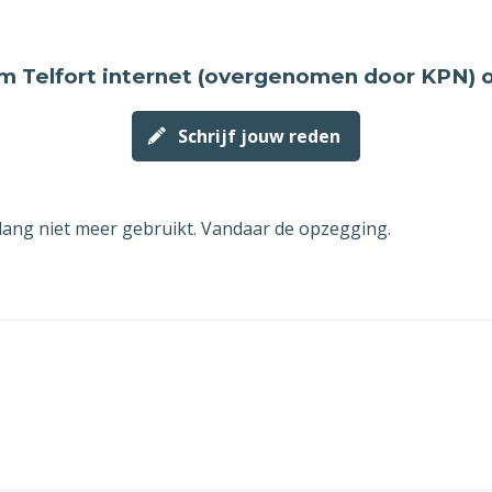
ustus 2026 laten vervallen.
ntvang graag een schriftelijke bevestiging van de opzegging va
 Telfort internet (overgenomen door KPN) 
 abonnement. U kunt deze opzegging versturen naar [email] of 
Schrijf jouw reden
en mijn contract niet per 7 augustus 2026 opgezegd kan worden
 dit niet volgens mijn contract mogelijk is, dan wil ik graag de
gst mogelijke datum waarop mijn abonnement wel beëindigd k
 lang niet meer gebruikt. Vandaar de opzegging.
en als datum van opzegging opgeven. In de schriftelijke bevest
 mij stuurt van de opzegging zou ik in dat geval graag melding
en van deze vroegst mogelijke datum is waarop mijn abonnemen
ndigd wordt.
riendelijke groet,
lacht] [voornaam] [achternaam]