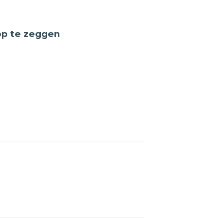
n
op te zeggen
per
an
iging
t