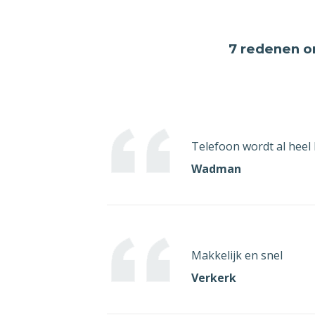
7 aug
Ik o
7 redenen
om
mijn
post.
Indi
omdat
vroe
Telefoon wordt al heel
word
Wadman
die u
will
beëi
Met v
Makkelijk en snel
[ges
Verkerk