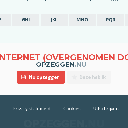
F
GHI
JKL
MNO
PQR
INTERNET (OVERGENOMEN D
OPZEGGEN
.NU
Nu opzeggen
Deze heb ik
Privacy statement
Cookies
Uitschrijven