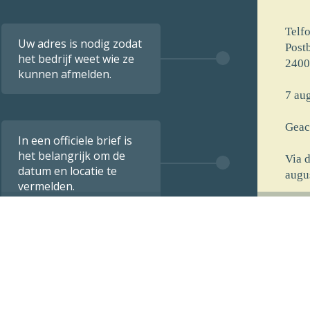
Telf
Uw adres is nodig zodat
Post
het bedrijf weet wie ze
2400
kunnen afmelden.
7 aug
Geac
In een officiele brief is
het belangrijk om de
Via 
datum en locatie te
augu
vermelden.
[voo
[stra
[post
[opm
De i
verst