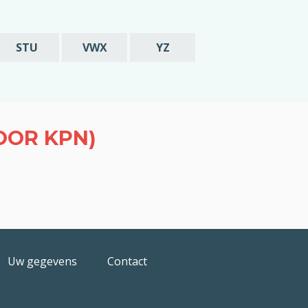
STU
VWX
YZ
OOR KPN)
Uw gegevens
Contact