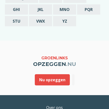
de opzegging zou ik in dat geval graag
melding willen van deze vroegst mogelijke
GHI
JKL
MNO
PQR
datum is waarop mijn abonnement beëindigd
wordt.
STU
VWX
YZ
Met vriendelijke groet,
[geslacht] [voornaam] [achternaam]
GROENLINKS
OPZEGGEN
.NU
Nu opzeggen
Over ons