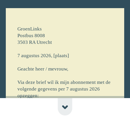
GroenLinks
Postbus 8008
3503 RA Utrecht
7 augustus 2026, [plaats]
Geachte heer / mevrouw,
Via deze brief wil ik mijn abonnement met de
volgende gegevens per 7 augustus 2026
opzeggen:
[voornaam] [achternaam]
[straat] [huisnr]
[postcode] [plaats] [newline-telnr]
[opmerking]