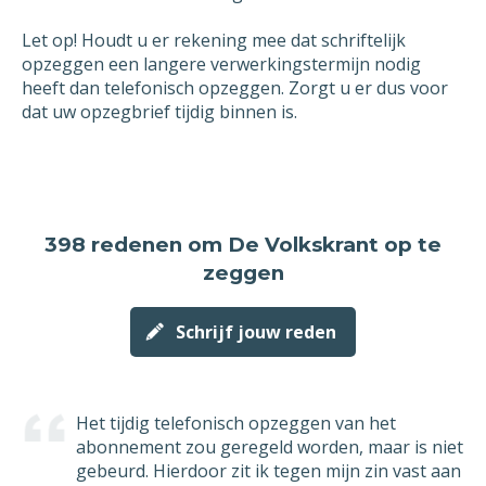
de opzegging zou ik in dat geval graag
melding willen van deze vroegst mogelijke
Let op! Houdt u er rekening mee dat schriftelijk
datum is waarop mijn abonnement beëindigd
opzeggen een langere verwerkingstermijn nodig
wordt.
heeft dan telefonisch opzeggen. Zorgt u er dus voor
dat uw opzegbrief tijdig binnen is.
Met vriendelijke groet,
[geslacht] [voornaam] [achternaam]
398 redenen
om De Volkskrant op te
zeggen
Schrijf jouw reden
Het tijdig telefonisch opzeggen van het
abonnement zou geregeld worden, maar is niet
gebeurd. Hierdoor zit ik tegen mijn zin vast aan