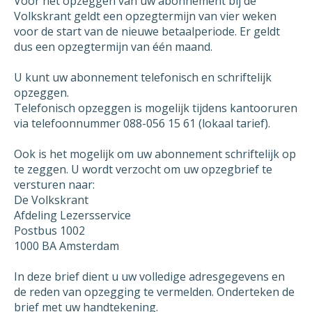
Voor het opzeggen van uw abonnement bij de
Volkskrant geldt een opzegtermijn van vier weken
De incassomachtiging ten laste van mijn
voor de start van de nieuwe betaalperiode. Er geldt
dus een opzegtermijn van één maand.
rekeningnummer die ik aan u verstrekt heb bij
ingang van het abonnement wil ik
U kunt uw abonnement telefonisch en schriftelijk
logischerwijs ook per 9 augustus 2026 laten
opzeggen.
vervallen.
Telefonisch opzeggen is mogelijk tijdens kantooruren
via telefoonnummer 088-056 15 61 (lokaal tarief).
Ik ontvang graag een schriftelijke bevestiging
van de opzegging van mijn abonnement. U
Ook is het mogelijk om uw abonnement schriftelijk op
kunt deze opzegging versturen naar [email] of
te zeggen. U wordt verzocht om uw opzegbrief te
per post.
versturen naar:
De Volkskrant
Indien mijn contract niet per 9 augustus 2026
Afdeling Lezersservice
opgezegd kan worden omdat dit niet volgens
Postbus 1002
mijn contract mogelijk is, dan wil ik graag de
1000 BA Amsterdam
vroegst mogelijke datum waarop mijn
abonnement wel beëindigd kan worden als
In deze brief dient u uw volledige adresgegevens en
datum van opzegging opgeven. In de
de reden van opzegging te vermelden. Onderteken de
schriftelijke bevestiging die u mij stuurt van
brief met uw handtekening.