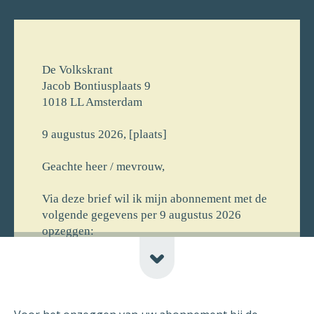
De Volkskrant
Jacob Bontiusplaats 9
1018 LL Amsterdam
9 augustus 2026, [plaats]
Geachte heer / mevrouw,
Via deze brief wil ik mijn abonnement met de
volgende gegevens per 9 augustus 2026
opzeggen:
[voornaam] [achternaam]
[straat] [huisnr]
[postcode] [plaats] [newline-telnr]
[opmerking]