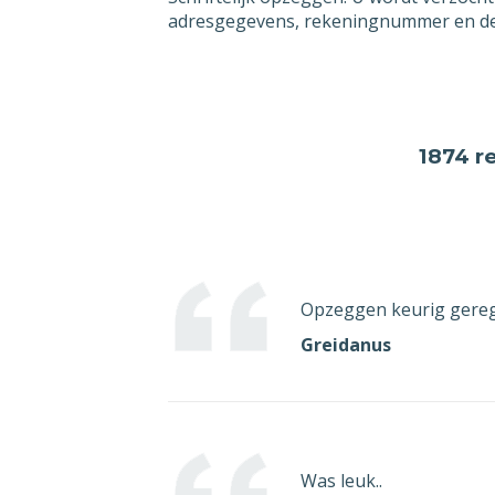
adresgegevens, rekeningnummer en de 
Ik o
mijn
post.
Indi
omdat
1874 r
vroe
word
die u
will
beëi
Opzeggen keurig gere
Met v
Greidanus
[ges
Was leuk..