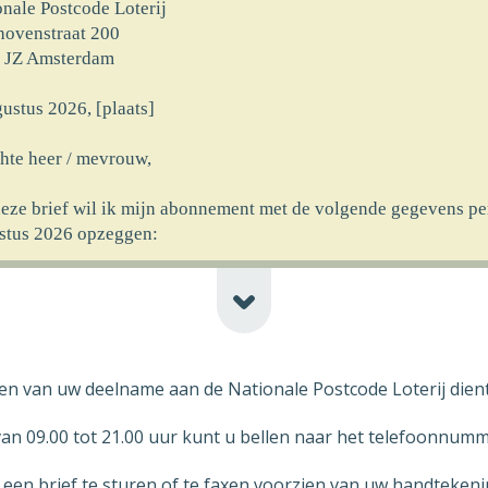
onale Postcode Loterij
hovenstraat 200
 JZ Amsterdam
ustus 2026, [plaats]
hte heer / mevrouw,
deze brief wil ik mijn abonnement met de volgende gegevens pe
stus 2026 opzeggen:
rnaam] [achternaam]
at] [huisnr]
code] [plaats] [newline-telnr]
erking]
en van uw deelname aan de Nationale Postcode Loterij dient t
ncassomachtiging ten laste van mijn rekeningnummer die ik aan
rekt heb bij ingang van het abonnement wil ik logischerwijs oo
n 09.00 tot 21.00 uur kunt u bellen naar het telefoonnumme
ustus 2026 laten vervallen.
t een brief te sturen of te faxen voorzien van uw handteke