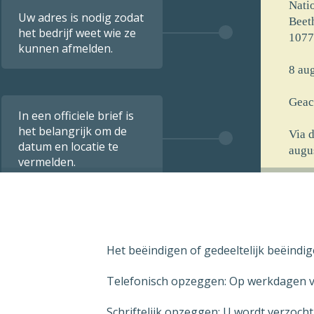
Nati
Uw adres is nodig zodat
Beet
het bedrijf weet wie ze
1077
kunnen afmelden.
8 aug
Geac
In een officiele brief is
het belangrijk om de
Via 
datum en locatie te
augu
vermelden.
[voo
[stra
[post
[opm
Het beëindigen of gedeeltelijk beëindig
De i
verst
Telefonisch opzeggen: Op werkdagen va
8 aug
Schriftelijk opzeggen: U wordt verzoch