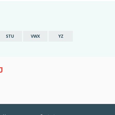
STU
VWX
YZ
J