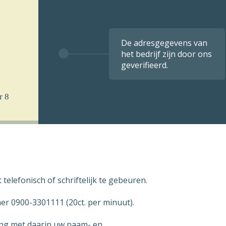
De adresgegevens van
het bedrijf zijn door ons
geverifieerd.
r 8
elefonisch of schriftelijk te gebeuren.
 u
k per
r 0900-3301111 (20ct. per minuut).
ning met daarin uw naam- en