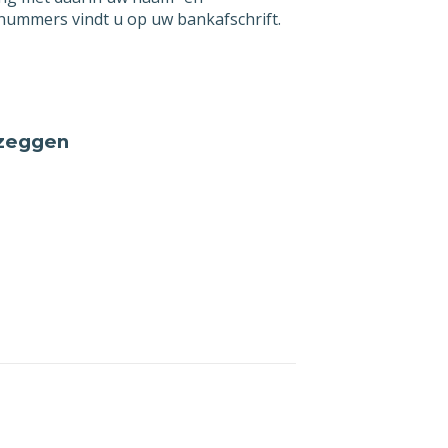
ummers vindt u op uw bankafschrift.
n
per
 zeggen
an
iging
t