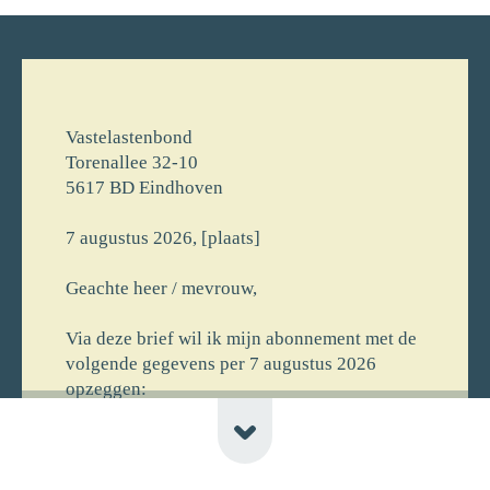
Vastelastenbond
Torenallee 32-10
5617 BD Eindhoven
7 augustus 2026, [plaats]
Geachte heer / mevrouw,
Via deze brief wil ik mijn abonnement met de
volgende gegevens per 7 augustus 2026
opzeggen:
[voornaam] [achternaam]
[straat] [huisnr]
[postcode] [plaats] [newline-telnr]