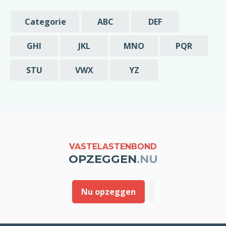
schriftelijke bevestiging die u mij stuurt van
de opzegging zou ik in dat geval graag
Categorie
ABC
DEF
melding willen van deze vroegst mogelijke
datum is waarop mijn abonnement beëindigd
GHI
JKL
MNO
PQR
wordt.
STU
VWX
YZ
Met vriendelijke groet,
[geslacht] [voornaam] [achternaam]
VASTELASTENBOND
OPZEGGEN
.NU
Nu opzeggen