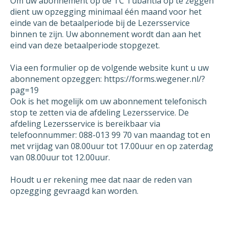
Om uw abonnement op de TC Tubantia op te zeggen
dient uw opzegging minimaal één maand voor het
De incassomachtiging ten laste van mijn
einde van de betaalperiode bij de Lezersservice
binnen te zijn. Uw abonnement wordt dan aan het
rekeningnummer die ik aan u verstrekt heb bij
eind van deze betaalperiode stopgezet.
ingang van het abonnement wil ik
logischerwijs ook per 6 augustus 2026 laten
Via een formulier op de volgende website kunt u uw
vervallen.
abonnement opzeggen: https://forms.wegener.nl/?
pag=19
Ik ontvang graag een schriftelijke bevestiging
Ook is het mogelijk om uw abonnement telefonisch
van de opzegging van mijn abonnement. U
stop te zetten via de afdeling Lezersservice. De
kunt deze opzegging versturen naar [email] of
afdeling Lezersservice is bereikbaar via
per post.
telefoonnummer: 088-013 99 70 van maandag tot en
met vrijdag van 08.00uur tot 17.00uur en op zaterdag
Indien mijn contract niet per 6 augustus 2026
van 08.00uur tot 12.00uur.
opgezegd kan worden omdat dit niet volgens
mijn contract mogelijk is, dan wil ik graag de
Houdt u er rekening mee dat naar de reden van
vroegst mogelijke datum waarop mijn
opzegging gevraagd kan worden.
abonnement wel beëindigd kan worden als
datum van opzegging opgeven. In de
schriftelijke bevestiging die u mij stuurt van