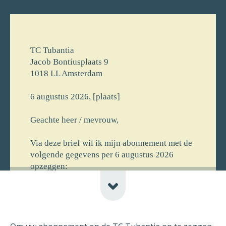
TC Tubantia
Jacob Bontiusplaats 9
1018 LL Amsterdam
6 augustus 2026, [plaats]
Geachte heer / mevrouw,
Via deze brief wil ik mijn abonnement met de
volgende gegevens per 6 augustus 2026
opzeggen:
[voornaam] [achternaam]
[straat] [huisnr]
[postcode] [plaats] [newline-telnr]
[opmerking]