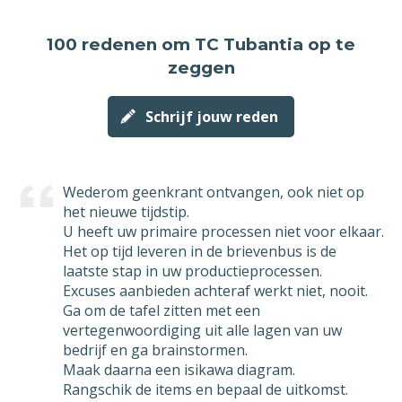
de opzegging zou ik in dat geval graag
melding willen van deze vroegst mogelijke
100 redenen
om TC Tubantia op te
datum is waarop mijn abonnement beëindigd
zeggen
wordt.
Met vriendelijke groet,
Schrijf jouw reden
[geslacht] [voornaam] [achternaam]
Wederom geenkrant ontvangen, ook niet op
het nieuwe tijdstip.
U heeft uw primaire processen niet voor elkaar.
Het op tijd leveren in de brievenbus is de
laatste stap in uw productieprocessen.
Excuses aanbieden achteraf werkt niet, nooit.
Ga om de tafel zitten met een
vertegenwoordiging uit alle lagen van uw
bedrijf en ga brainstormen.
Maak daarna een isikawa diagram.
Rangschik de items en bepaal de uitkomst.