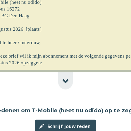
bile (heet nu odido)
bus 16272
 BG Den Haag
ustus 2026, [plaats]
hte heer / mevrouw,
deze brief wil ik mijn abonnement met de volgende gegevens pe
stus 2026 opzeggen:
rnaam] [achternaam]
at] [huisnr]
code] [plaats] [newline-telnr]
erking]
redenen
om T-Mobile (heet nu odido) op te z
ncassomachtiging ten laste van mijn rekeningnummer die ik aan
rekt heb bij ingang van het abonnement wil ik logischerwijs oo
ustus 2026 laten vervallen.
Schrijf jouw reden