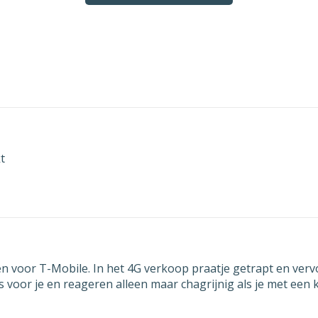
ntvang graag een schriftelijke bevestiging van de opzegging va
 abonnement. U kunt deze opzegging versturen naar [email] of 
en mijn contract niet per 9 augustus 2026 opgezegd kan worden
 dit niet volgens mijn contract mogelijk is, dan wil ik graag de
gst mogelijke datum waarop mijn abonnement wel beëindigd k
en als datum van opzegging opgeven. In de schriftelijke bevest
 mij stuurt van de opzegging zou ik in dat geval graag melding
t
en van deze vroegst mogelijke datum is waarop mijn abonnemen
ndigd wordt.
riendelijke groet,
lacht] [voornaam] [achternaam]
en voor T-Mobile. In het 4G verkoop praatje getrapt en ver
s voor je en reageren alleen maar chagrijnig als je met een 