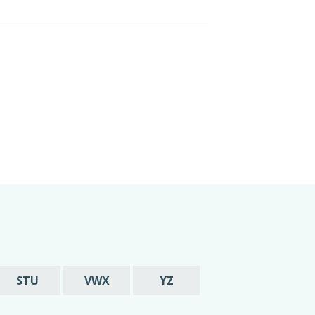
STU
VWX
YZ