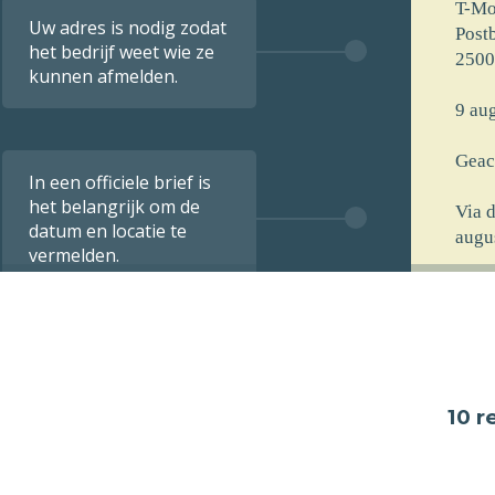
T-Mo
Uw adres is nodig zodat
Post
het bedrijf weet wie ze
2500
kunnen afmelden.
9 aug
Geac
In een officiele brief is
het belangrijk om de
Via 
datum en locatie te
augu
vermelden.
[voo
[stra
[post
[opm
10 
De i
verst
9 aug