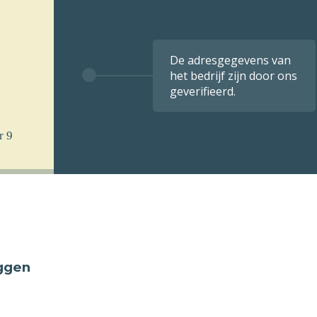
De adresgegevens van
het bedrijf zijn door ons
geverifieerd.
r 9
eggen
 u
k per