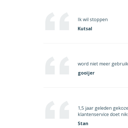
Ik o
mijn
post.
Ik wil stoppen
Kutsal
Indi
omdat
vroe
word
die u
word niet meer gebruik
will
beëi
gooijer
Met v
[ges
1,5 jaar geleden gekoz
klantenservice doet nik
Stan