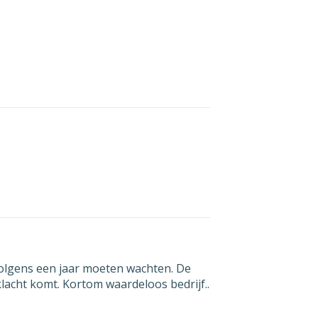
n
per
an
iging
t
volgens een jaar moeten wachten. De
klacht komt. Kortom waardeloos bedrijf..