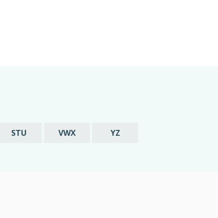
STU
VWX
YZ