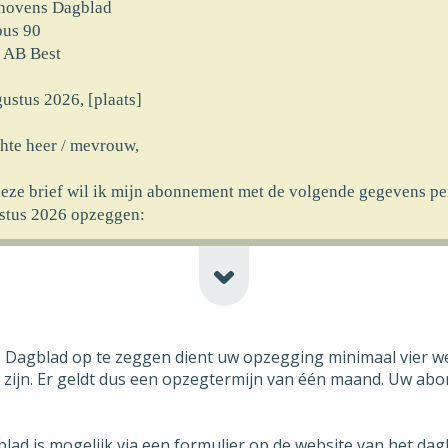
hovens Dagblad
bus 90
 AB Best
ustus 2026, [plaats]
hte heer / mevrouw,
deze brief wil ik mijn abonnement met de volgende gegevens pe
stus 2026 opzeggen:
rnaam] [achternaam]
at] [huisnr]
code] [plaats] [newline-telnr]
erking]
agblad op te zeggen dient uw opzegging minimaal vier we
ncassomachtiging ten laste van mijn rekeningnummer die ik aan
e zijn. Er geldt dus een opzegtermijn van één maand. Uw a
rekt heb bij ingang van het abonnement wil ik logischerwijs oo
ustus 2026 laten vervallen.
d is mogelijk via een formulier op de website van het dagb