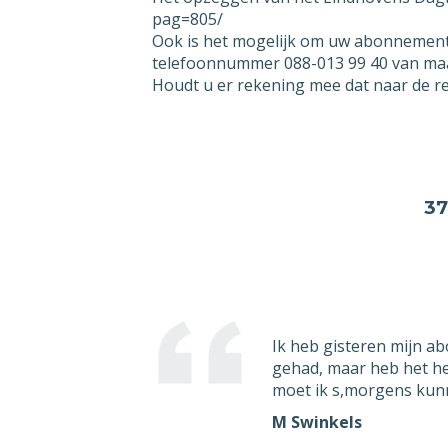
pag=805/
Ik o
Ook is het mogelijk om uw abonnement op
mijn
telefoonnummer 088-013 99 40 van maan
post.
Houdt u er rekening mee dat naar de 
Indi
omdat
vroe
word
die u
37
will
beëi
Met v
[ges
Ik heb gisteren mijn a
gehad, maar heb het hel
moet ik s,morgens kunne
M Swinkels