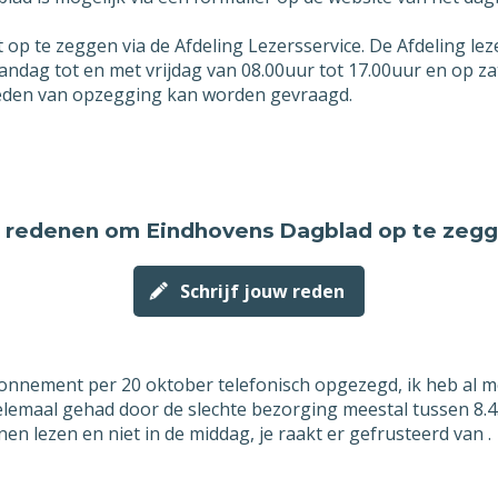
ntvang graag een schriftelijke bevestiging van de opzegging va
 te zeggen via de Afdeling Lezersservice. De Afdeling lezer
 abonnement. U kunt deze opzegging versturen naar [email] of 
dag tot en met vrijdag van 08.00uur tot 17.00uur en op zat
reden van opzegging kan worden gevraagd.
en mijn contract niet per 8 augustus 2026 opgezegd kan worden
 dit niet volgens mijn contract mogelijk is, dan wil ik graag de
gst mogelijke datum waarop mijn abonnement wel beëindigd k
en als datum van opzegging opgeven. In de schriftelijke bevest
 mij stuurt van de opzegging zou ik in dat geval graag melding
 redenen
om Eindhovens Dagblad op te zeg
en van deze vroegst mogelijke datum is waarop mijn abonnemen
ndigd wordt.
Schrijf jouw reden
riendelijke groet,
lacht] [voornaam] [achternaam]
bonnement per 20 oktober telefonisch opgezegd, ik heb al 
emaal gehad door de slechte bezorging meestal tussen 8.45 e
n lezen en niet in de middag, je raakt er gefrusteerd van .