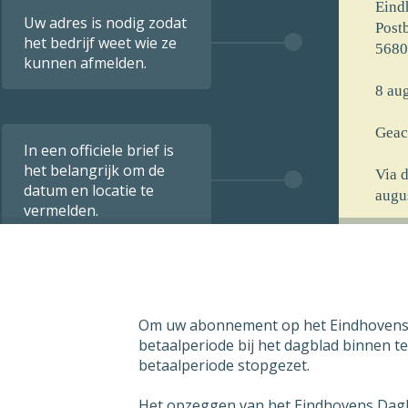
Eind
Uw adres is nodig zodat
Post
het bedrijf weet wie ze
5680
kunnen afmelden.
8 aug
Geac
In een officiele brief is
het belangrijk om de
Via 
datum en locatie te
augu
vermelden.
[voo
[stra
[post
[opm
Om uw abonnement op het Eindhovens D
De i
betaalperiode bij het dagblad binnen t
verst
betaalperiode stopgezet.
8 aug
Het opzeggen van het Eindhovens Dagbla