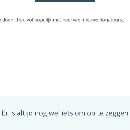
ntvang graag een schriftelijke bevestiging van de opzegging va
 abonnement. U kunt deze opzegging versturen naar [email] of 
doen ,,hou vol hopelijk met heel veel nieuwe donateurs...
en mijn contract niet per 9 augustus 2026 opgezegd kan worden
 dit niet volgens mijn contract mogelijk is, dan wil ik graag de
gst mogelijke datum waarop mijn abonnement wel beëindigd k
en als datum van opzegging opgeven. In de schriftelijke bevest
 mij stuurt van de opzegging zou ik in dat geval graag melding
en van deze vroegst mogelijke datum is waarop mijn abonnemen
ndigd wordt.
riendelijke groet,
lacht] [voornaam] [achternaam]
Er is altijd nog wel iets om op te zeggen