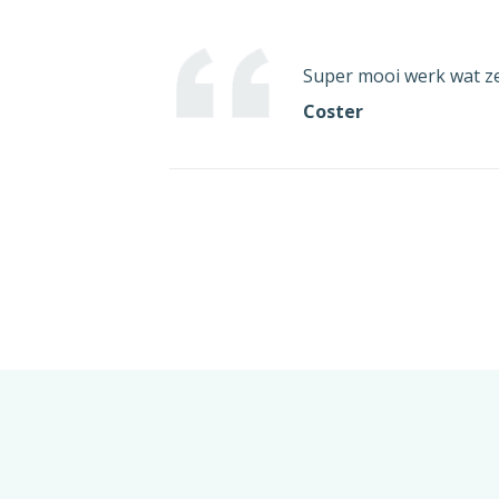
Ik o
mijn
post.
Super mooi werk wat ze 
Coster
Indi
omdat
vroe
word
die u
will
beëi
Met v
[ges