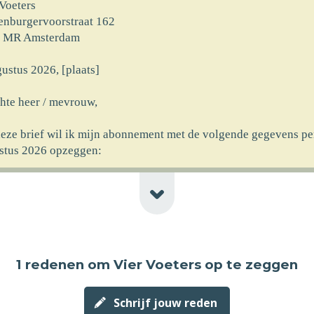
 Voeters
enburgervoorstraat 162
 MR Amsterdam
ustus 2026, [plaats]
hte heer / mevrouw,
deze brief wil ik mijn abonnement met de volgende gegevens pe
stus 2026 opzeggen:
rnaam] [achternaam]
at] [huisnr]
code] [plaats] [newline-telnr]
erking]
1 redenen
om Vier Voeters op te zeggen
ncassomachtiging ten laste van mijn rekeningnummer die ik aan
rekt heb bij ingang van het abonnement wil ik logischerwijs oo
ustus 2026 laten vervallen.
Schrijf jouw reden