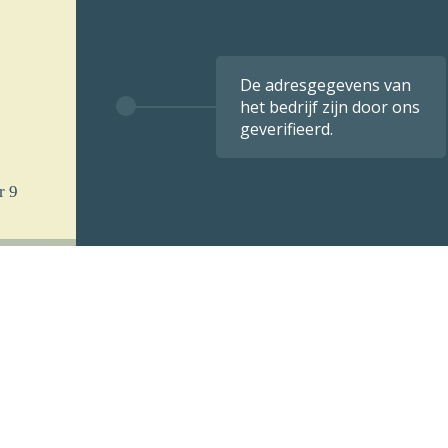
De adresgegevens van
het bedrijf zijn door ons
geverifieerd.
r 9
 u
k per