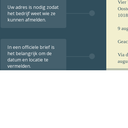
Vier
Uw adres is nodig zodat
Oost
het bedrijf weet wie ze
1018
kunnen afmelden.
9 aug
Geac
In een officiele brief is
het belangrijk om de
Via 
datum en locatie te
augu
vermelden.
[voo
[stra
[post
[opm
De i
verst
9 aug