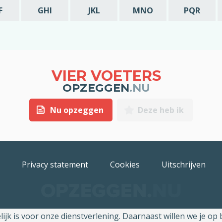
F
GHI
JKL
MNO
PQR
VIER VOETERS
OPZEGGEN
.NU
Nu opzeggen
Deze heb ik
Privacy statement
Cookies
Uitschrijven
jk is voor onze dienstverlening. Daarnaast willen we je op