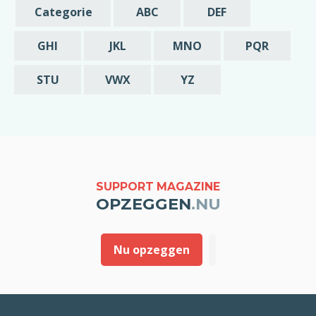
de opzegging zou ik in dat geval graag
Categorie
ABC
DEF
melding willen van deze vroegst mogelijke
datum is waarop mijn abonnement beëindigd
GHI
JKL
MNO
PQR
wordt.
STU
VWX
YZ
Met vriendelijke groet,
[geslacht] [voornaam] [achternaam]
SUPPORT MAGAZINE
OPZEGGEN
.NU
Nu opzeggen