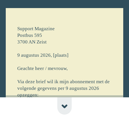
Support Magazine
Postbus 595
3700 AN Zeist
9 augustus 2026, [plaats]
Geachte heer / mevrouw,
Via deze brief wil ik mijn abonnement met de
volgende gegevens per 9 augustus 2026
opzeggen:
[voornaam] [achternaam]
[straat] [huisnr]
[postcode] [plaats] [newline-telnr]
[opmerking]