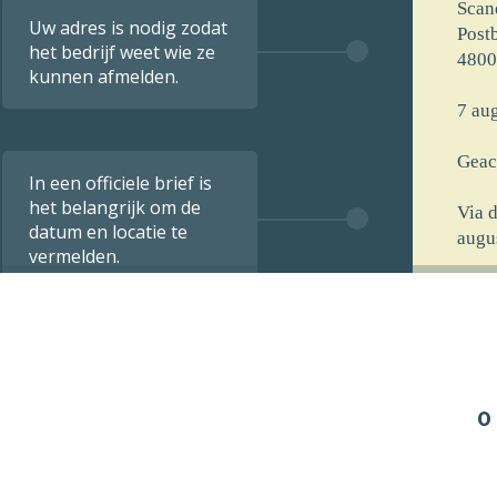
Scan
Uw adres is nodig zodat
Post
het bedrijf weet wie ze
4800
kunnen afmelden.
7 aug
Geac
In een officiele brief is
het belangrijk om de
Via 
datum en locatie te
augu
vermelden.
[voo
[stra
[post
[opm
0
De i
verst
7 aug