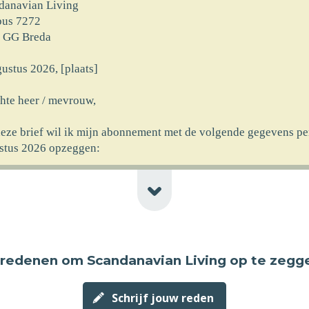
danavian Living
bus 7272
 GG Breda
ustus 2026, [plaats]
hte heer / mevrouw,
deze brief wil ik mijn abonnement met de volgende gegevens pe
stus 2026 opzeggen:
rnaam] [achternaam]
at] [huisnr]
code] [plaats] [newline-telnr]
erking]
 redenen
om Scandanavian Living op te zegg
ncassomachtiging ten laste van mijn rekeningnummer die ik aan
rekt heb bij ingang van het abonnement wil ik logischerwijs oo
ustus 2026 laten vervallen.
Schrijf jouw reden