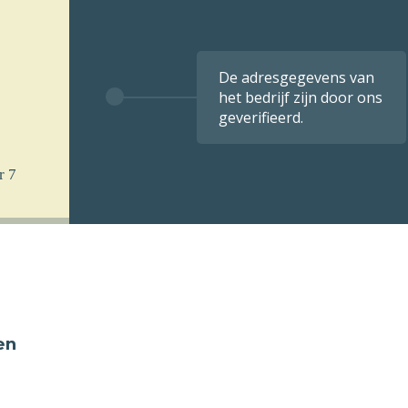
De adresgegevens van
het bedrijf zijn door ons
geverifieerd.
r 7
en
 u
k per