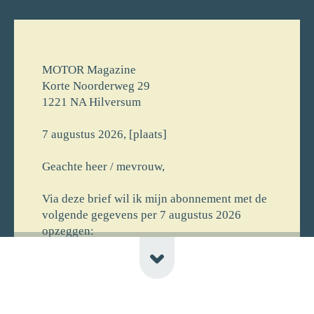
MOTOR Magazine
Korte Noorderweg 29
1221 NA Hilversum
7 augustus 2026, [plaats]
Geachte heer / mevrouw,
Via deze brief wil ik mijn abonnement met de
volgende gegevens per 7 augustus 2026
opzeggen:
[voornaam] [achternaam]
[straat] [huisnr]
[postcode] [plaats] [newline-telnr]
[opmerking]