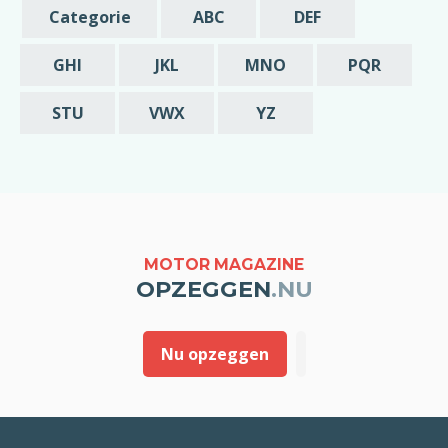
de opzegging zou ik in dat geval graag
Categorie
ABC
DEF
melding willen van deze vroegst mogelijke
datum is waarop mijn abonnement beëindigd
GHI
JKL
MNO
PQR
wordt.
STU
VWX
YZ
Met vriendelijke groet,
[geslacht] [voornaam] [achternaam]
MOTOR MAGAZINE
OPZEGGEN
.NU
Nu opzeggen