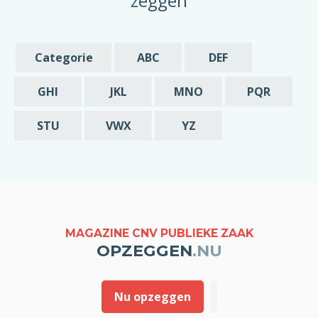
zeggen
abonnement wel beëindigd kan worden als
datum van opzegging opgeven. In de
schriftelijke bevestiging die u mij stuurt van
de opzegging zou ik in dat geval graag
Categorie
ABC
DEF
melding willen van deze vroegst mogelijke
datum is waarop mijn abonnement beëindigd
GHI
JKL
MNO
PQR
wordt.
STU
VWX
YZ
Met vriendelijke groet,
[geslacht] [voornaam] [achternaam]
MAGAZINE CNV PUBLIEKE ZAAK
OPZEGGEN
.NU
Nu opzeggen