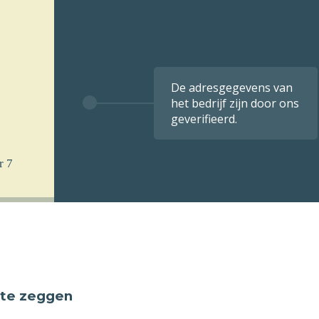
De adresgegevens van
het bedrijf zijn door ons
geverifieerd.
r 7
 te zeggen
 u
k per