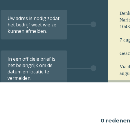
Denk
Uw adres is nodig zodat
Nari
het bedrijf weet wie ze
1043
kunnen afmelden.
7 aug
Geac
In een officiele brief is
het belangrijk om de
Via 
datum en locatie te
augu
vermelden.
[voo
[stra
[post
[opm
0 redene
De i
verst