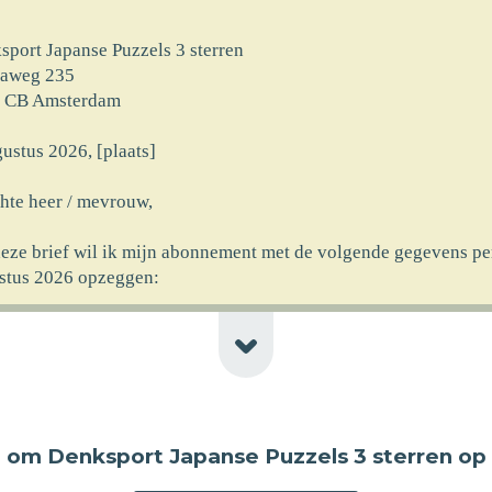
sport Japanse Puzzels 3 sterren
taweg 235
 CB Amsterdam
ustus 2026, [plaats]
hte heer / mevrouw,
deze brief wil ik mijn abonnement met de volgende gegevens pe
stus 2026 opzeggen:
rnaam] [achternaam]
at] [huisnr]
code] [plaats] [newline-telnr]
erking]
n
om Denksport Japanse Puzzels 3 sterren op
ncassomachtiging ten laste van mijn rekeningnummer die ik aan
rekt heb bij ingang van het abonnement wil ik logischerwijs oo