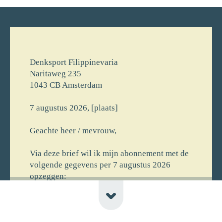
Denksport Filippinevaria
Naritaweg 235
1043 CB Amsterdam
7 augustus 2026, [plaats]
Geachte heer / mevrouw,
Via deze brief wil ik mijn abonnement met de
volgende gegevens per 7 augustus 2026
opzeggen:
[voornaam] [achternaam]
[straat] [huisnr]
[postcode] [plaats] [newline-telnr]