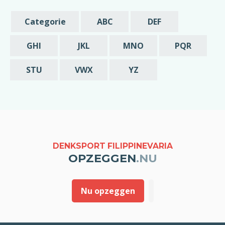
schriftelijke bevestiging die u mij stuurt van
de opzegging zou ik in dat geval graag
Categorie
ABC
DEF
melding willen van deze vroegst mogelijke
datum is waarop mijn abonnement beëindigd
GHI
JKL
MNO
PQR
wordt.
STU
VWX
YZ
Met vriendelijke groet,
[geslacht] [voornaam] [achternaam]
DENKSPORT FILIPPINEVARIA
OPZEGGEN
.NU
Nu opzeggen