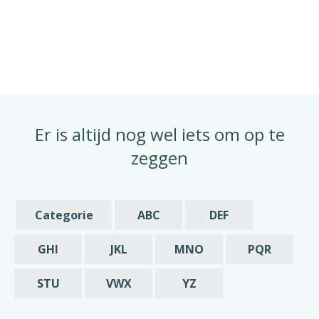
abonnement wel beëindigd kan worden als
datum van opzegging opgeven. In de
schriftelijke bevestiging die u mij stuurt van
de opzegging zou ik in dat geval graag
melding willen van deze vroegst mogelijke
datum is waarop mijn abonnement beëindigd
wordt.
Er is altijd nog wel iets om op te
Met vriendelijke groet,
zeggen
[geslacht] [voornaam] [achternaam]
Categorie
ABC
DEF
GHI
JKL
MNO
PQR
STU
VWX
YZ