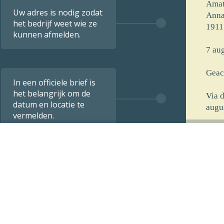
Amat
Uw adres is nodig zodat
Anna
het bedrijf weet wie ze
1911
kunnen afmelden.
7 aug
Geac
In een officiele brief is
het belangrijk om de
Via 
datum en locatie te
augu
vermelden.
[voo
[stra
[post
[opm
De i
verst
7 aug