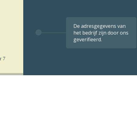
De adresgegevens van
het bedrijf zijn door ons
geverifieerd.
r 7
 u
k per