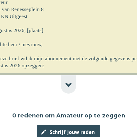
eur
 van Renesseplein 8
 KN Uitgeest
ustus 2026, [plaats]
hte heer / mevrouw,
deze brief wil ik mijn abonnement met de volgende gegevens pe
stus 2026 opzeggen:
rnaam] [achternaam]
at] [huisnr]
code] [plaats] [newline-telnr]
erking]
0 redenen
om Amateur op te zeggen
ncassomachtiging ten laste van mijn rekeningnummer die ik aan
rekt heb bij ingang van het abonnement wil ik logischerwijs oo
ustus 2026 laten vervallen.
Schrijf jouw reden