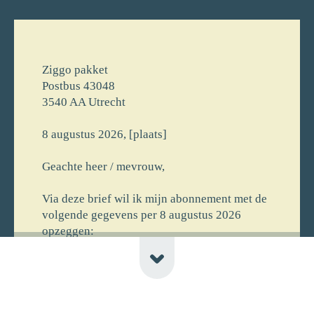
Ziggo pakket
Postbus 43048
3540 AA Utrecht
8 augustus 2026, [plaats]
Geachte heer / mevrouw,
Via deze brief wil ik mijn abonnement met de
volgende gegevens per 8 augustus 2026
opzeggen:
[voornaam] [achternaam]
[straat] [huisnr]
[postcode] [plaats] [newline-telnr]
[opmerking]