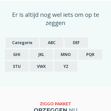
de opzegging zou ik in dat geval graag
melding willen van deze vroegst mogelijke
Er is altijd nog wel iets om op te
datum is waarop mijn abonnement beëindigd
wordt.
zeggen
Met vriendelijke groet,
[geslacht] [voornaam] [achternaam]
Categorie
ABC
DEF
GHI
JKL
MNO
PQR
STU
VWX
YZ
ZIGGO PAKKET
OPZEGGEN
.NU