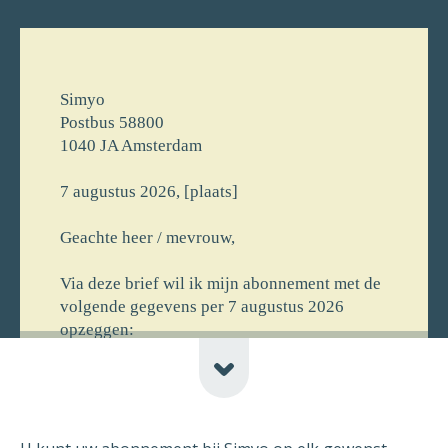
Simyo
Postbus 58800
1040 JA Amsterdam
7 augustus 2026, [plaats]
Geachte heer / mevrouw,
Via deze brief wil ik mijn abonnement met de
volgende gegevens per 7 augustus 2026
opzeggen:
[voornaam] [achternaam]
[straat] [huisnr]
[postcode] [plaats] [newline-telnr]
[opmerking]