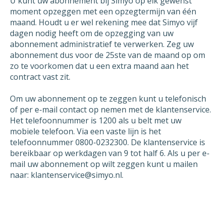
U kunt uw abonnement bij Simyo op elk gewenst
moment opzeggen met een opzegtermijn van één
De incassomachtiging ten laste van mijn
maand. Houdt u er wel rekening mee dat Simyo vijf
dagen nodig heeft om de opzegging van uw
rekeningnummer die ik aan u verstrekt heb bij
abonnement administratief te verwerken. Zeg uw
ingang van het abonnement wil ik
abonnement dus voor de 25ste van de maand op om
logischerwijs ook per 7 augustus 2026 laten
zo te voorkomen dat u een extra maand aan het
vervallen.
contract vast zit.
Ik ontvang graag een schriftelijke bevestiging
Om uw abonnement op te zeggen kunt u telefonisch
van de opzegging van mijn abonnement. U
of per e-mail contact op nemen met de klantenservice.
kunt deze opzegging versturen naar [email] of
Het telefoonnummer is 1200 als u belt met uw
per post.
mobiele telefoon. Via een vaste lijn is het
telefoonnummer 0800-0232300. De klantenservice is
Indien mijn contract niet per 7 augustus 2026
bereikbaar op werkdagen van 9 tot half 6. Als u per e-
opgezegd kan worden omdat dit niet volgens
mail uw abonnement op wilt zeggen kunt u mailen
mijn contract mogelijk is, dan wil ik graag de
naar: klantenservice@simyo.nl.
vroegst mogelijke datum waarop mijn
abonnement wel beëindigd kan worden als
datum van opzegging opgeven. In de
schriftelijke bevestiging die u mij stuurt van