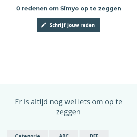
de opzegging zou ik in dat geval graag
0 redenen
om Simyo op te zeggen
melding willen van deze vroegst mogelijke
datum is waarop mijn abonnement beëindigd
wordt.
Schrijf jouw reden
Met vriendelijke groet,
[geslacht] [voornaam] [achternaam]
Er is altijd nog wel iets om op te
zeggen
Categorie
ABC
DEF