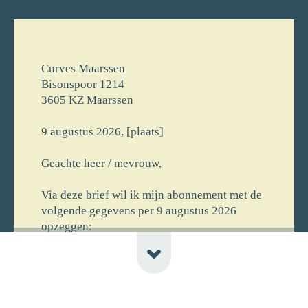
Curves Maarssen
Bisonspoor 1214
3605 KZ Maarssen
9 augustus 2026, [plaats]
Geachte heer / mevrouw,
Via deze brief wil ik mijn abonnement met de
volgende gegevens per 9 augustus 2026
opzeggen:
[voornaam] [achternaam]
[straat] [huisnr]
[postcode] [plaats] [newline-telnr]
[opmerking]