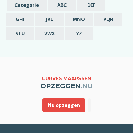
de opzegging zou ik in dat geval graag
Categorie
ABC
DEF
melding willen van deze vroegst mogelijke
datum is waarop mijn abonnement beëindigd
GHI
JKL
MNO
PQR
wordt.
STU
VWX
YZ
Met vriendelijke groet,
[geslacht] [voornaam] [achternaam]
CURVES MAARSSEN
OPZEGGEN
.NU
Nu opzeggen