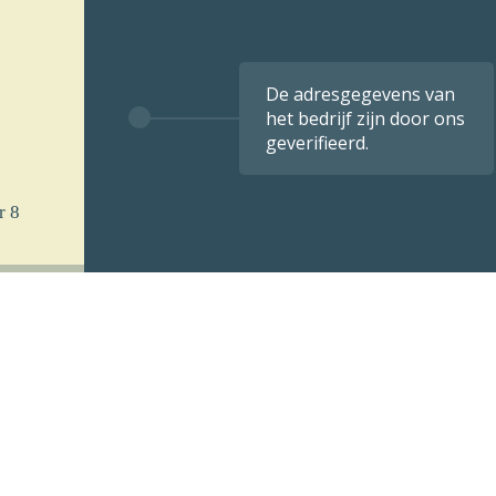
De adresgegevens van
het bedrijf zijn door ons
geverifieerd.
r 8
 u
k per