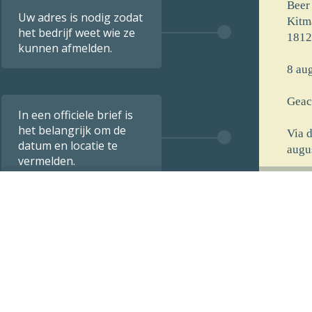
Beer
Uw adres is nodig zodat
Kitm
het bedrijf weet wie ze
1812
kunnen afmelden.
8 aug
Geac
In een officiele brief is
het belangrijk om de
Via 
datum en locatie te
augu
vermelden.
[voo
[stra
[post
[opm
De i
verst
8 aug