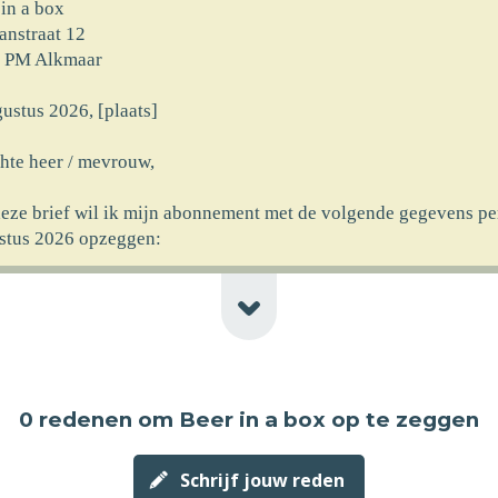
 in a box
anstraat 12
 PM Alkmaar
ustus 2026, [plaats]
hte heer / mevrouw,
deze brief wil ik mijn abonnement met de volgende gegevens pe
stus 2026 opzeggen:
rnaam] [achternaam]
at] [huisnr]
code] [plaats] [newline-telnr]
erking]
0 redenen
om Beer in a box op te zeggen
ncassomachtiging ten laste van mijn rekeningnummer die ik aan
rekt heb bij ingang van het abonnement wil ik logischerwijs oo
ustus 2026 laten vervallen.
Schrijf jouw reden