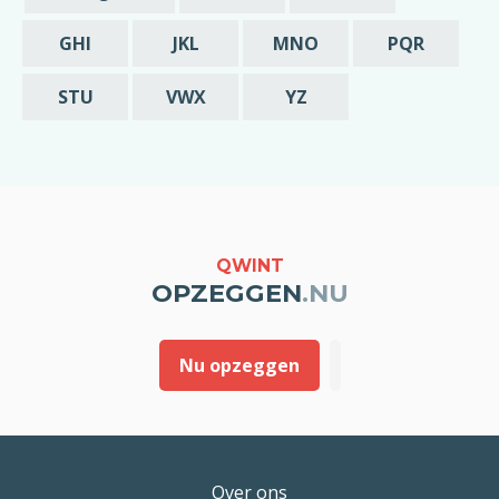
de opzegging zou ik in dat geval graag
melding willen van deze vroegst mogelijke
GHI
JKL
MNO
PQR
datum is waarop mijn abonnement beëindigd
wordt.
STU
VWX
YZ
Met vriendelijke groet,
[geslacht] [voornaam] [achternaam]
QWINT
OPZEGGEN
.NU
Nu opzeggen
Over ons