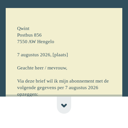
Qwint
Postbus 856
7550 AW Hengelo
7 augustus 2026, [plaats]
Geachte heer / mevrouw,
Via deze brief wil ik mijn abonnement met de
volgende gegevens per 7 augustus 2026
opzeggen:
[voornaam] [achternaam]
[straat] [huisnr]
[postcode] [plaats] [newline-telnr]
[opmerking]