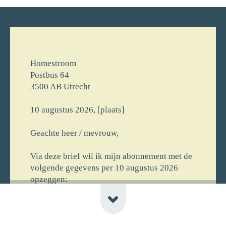
Homestroom
Postbus 64
3500 AB Utrecht
10 augustus 2026, [plaats]
Geachte heer / mevrouw,
Via deze brief wil ik mijn abonnement met de
volgende gegevens per 10 augustus 2026
opzeggen:
[voornaam] [achternaam]
[straat] [huisnr]
[postcode] [plaats] [newline-telnr]