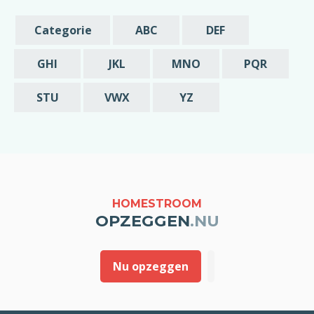
schriftelijke bevestiging die u mij stuurt van
de opzegging zou ik in dat geval graag
Categorie
ABC
DEF
melding willen van deze vroegst mogelijke
datum is waarop mijn abonnement beëindigd
GHI
JKL
MNO
PQR
wordt.
STU
VWX
YZ
Met vriendelijke groet,
[geslacht] [voornaam] [achternaam]
HOMESTROOM
OPZEGGEN
.NU
Nu opzeggen