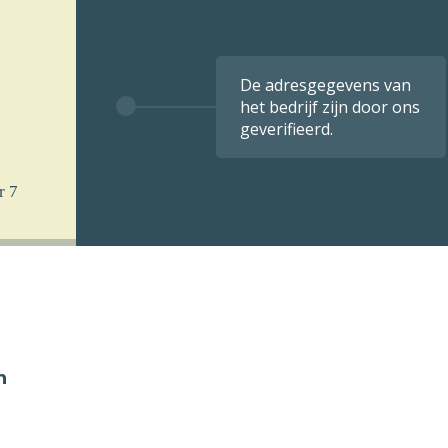
De adresgegevens van
het bedrijf zijn door ons
geverifieerd.
r 7
n
 u
k per