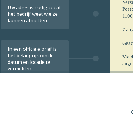
Verz
Uw adres is nodig zodat
Post
het bedrijf weet wie ze
1100
kunnen afmelden.
7 aug
Geac
In een officiele brief is
het belangrijk om de
Via 
datum en locatie te
augu
vermelden.
[voo
[stra
[post
[opm
De i
verst
7 aug