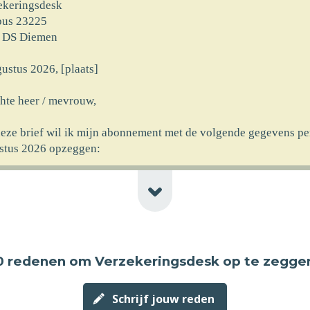
ekeringsdesk
bus 23225
 DS Diemen
ustus 2026, [plaats]
hte heer / mevrouw,
deze brief wil ik mijn abonnement met de volgende gegevens pe
stus 2026 opzeggen:
rnaam] [achternaam]
at] [huisnr]
code] [plaats] [newline-telnr]
erking]
0 redenen
om Verzekeringsdesk op te zegge
ncassomachtiging ten laste van mijn rekeningnummer die ik aan
rekt heb bij ingang van het abonnement wil ik logischerwijs oo
ustus 2026 laten vervallen.
Schrijf jouw reden